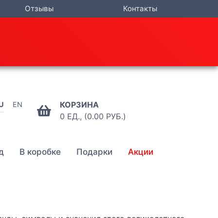
Отзывы
Контакты
КОРЗИНА
U
EN
0 ЕД., (0.00 РУБ.)
д
В коробке
Подарки
Акции