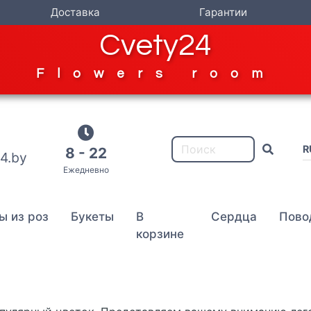
Доставка
Гарантии
Cvety24
Flowers room
R
8 - 22
4.by
Ежедневно
ы из роз
Букеты
В
Сердца
Пово
корзине