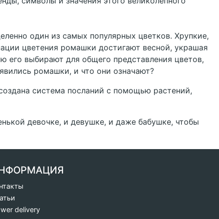
нды, символы и значения этого великолепного
еленно один из самых популярных цветков. Хрупкие,
инации цветения ромашки достигают весной, украшая
ую его выбирают для общего представления цветов,
оявились ромашки, и что они означают?
создана система посланий с помощью растений,
ькой девочке, и девушке, и даже бабушке, чтобы
НФОРМАЦИЯ
нтакты
атьи
ower delivery