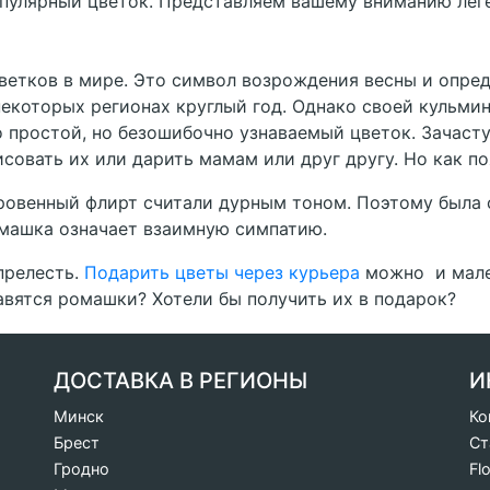
пулярный цветок. Представляем вашему вниманию леге
ветков в мире. Это символ возрождения весны и опред
некоторых регионах круглый год. Однако своей кульм
то простой, но безошибочно узнаваемый цветок. Зачаст
исовать их или дарить мамам или друг другу. Но как п
кровенный флирт считали дурным тоном. Поэтому была 
омашка означает взаимную симпатию.
прелесть.
Подарить цветы через курьера
можно и мален
авятся ромашки? Хотели бы получить их в подарок?
ДОСТАВКА В РЕГИОНЫ
И
Минск
Ко
Брест
Ст
Гродно
Fl