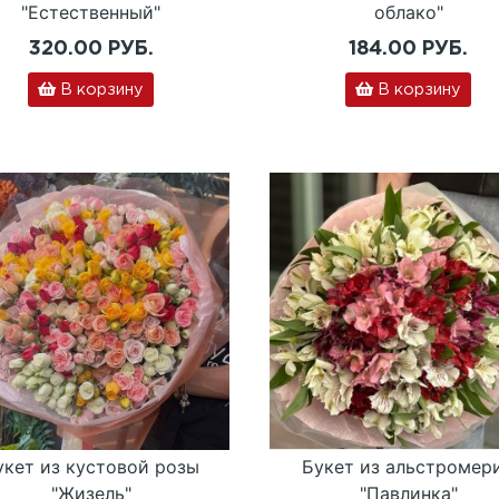
"Естественный"
облако"
320.00 РУБ.
184.00 РУБ.
В корзину
В корзину
укет из кустовой розы
Букет из альстромер
"Жизель"
"Павлинка"