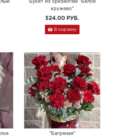
Алый
Букет из хризантем "Белое
кружево"
524.00 РУБ.
В корзину
елое
"Багряная"