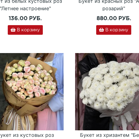
т из белых кустовых роз
Букет из красных роз "
"Летнее настроение"
розарий"
136.00 РУБ.
880.00 РУБ.
В корзину
В корзину
укет из кустовых роз
Букет из хризантем "Б