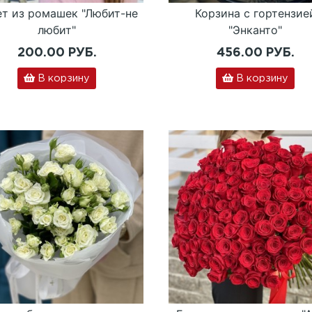
ет из ромашек "Любит-не
Корзина с гортензие
любит"
"Энканто"
200.00 РУБ.
456.00 РУБ.
В корзину
В корзину