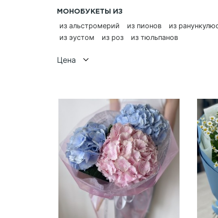
МОНОБУКЕТЫ ИЗ
из альстромерий
из пионов
из ранункулю
из эустом
из роз
из тюльпанов
Цена