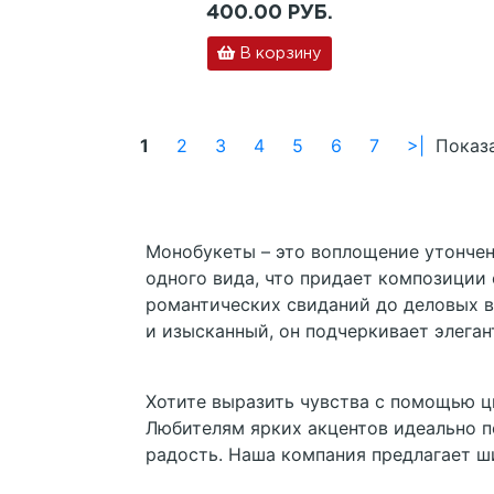
400.00 РУБ.
В корзину
1
2
3
4
5
6
7
>|
Показа
Монобукеты – это воплощение утончен
одного вида, что придает композиции
романтических свиданий до деловых в
и изысканный, он подчеркивает элеган
Хотите выразить чувства с помощью цв
Любителям ярких акцентов идеально 
радость. Наша компания предлагает 