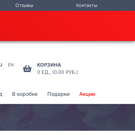
Отзывы
Контакты
КОРЗИНА
U
EN
0 ЕД., (0.00 РУБ.)
д
В коробке
Подарки
Акции