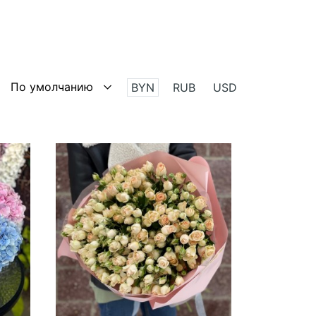
BYN
RUB
USD