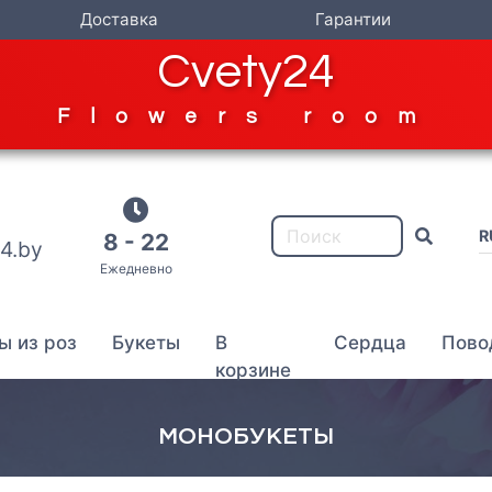
Доставка
Гарантии
Cvety24
Flowers room
R
8 - 22
4.by
Ежедневно
ы из роз
Букеты
В
Сердца
Пово
корзине
МОНОБУКЕТЫ