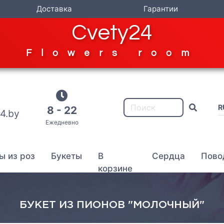
Доставка
Гарантии
Cvety24
Flowers room
R
8 - 22
4.by
Ежедневно
ы из роз
Букеты
В
Сердца
Пово
корзине
БУКЕТ ИЗ ПИОНОВ "МОЛОЧНЫЙ"