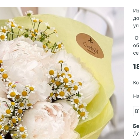
Из
до
уп
От
об
се
1
Ко
На
B
Бе
До