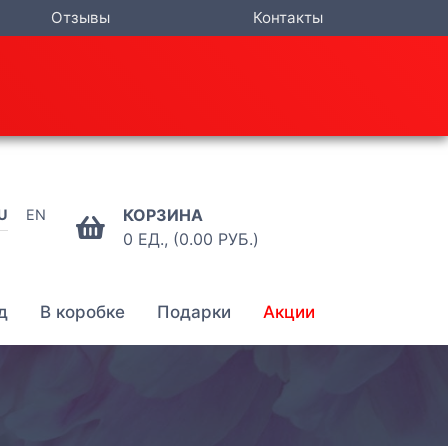
Отзывы
Контакты
КОРЗИНА
U
EN
0 ЕД., (0.00 РУБ.)
д
В коробке
Подарки
Акции