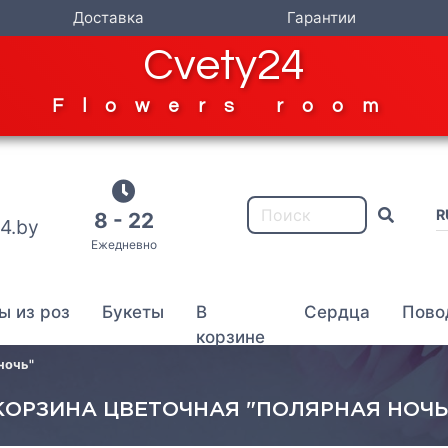
Доставка
Гарантии
Cvety24
Flowers room
R
8 - 22
4.by
Ежедневно
ы из роз
Букеты
В
Сердца
Пово
корзине
ночь"
КОРЗИНА ЦВЕТОЧНАЯ "ПОЛЯРНАЯ НОЧЬ