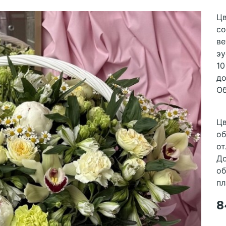
Цв
со
ве
эу
10
до
Об
Цв
об
от
До
об
пл
8