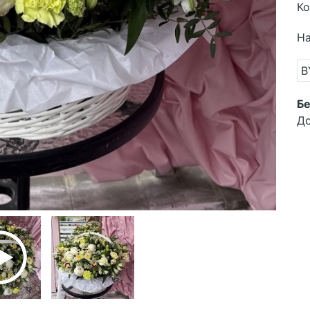
Ко
На
B
Бе
До