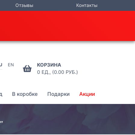
Отзывы
Контакты
КОРЗИНА
U
EN
0 ЕД., (0.00 РУБ.)
д
В коробке
Подарки
Акции
"